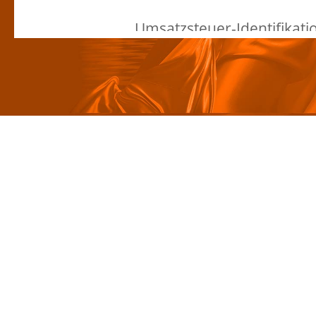
Umsatzsteuer-Identifika
Umsatzsteuergesetz:
DE218078589
Verantwortlich für d
Dirk Röwert
Röwert Fenster und Tür 
Heilbronner Str. 10
01189 Dresden
Streitschlichtung