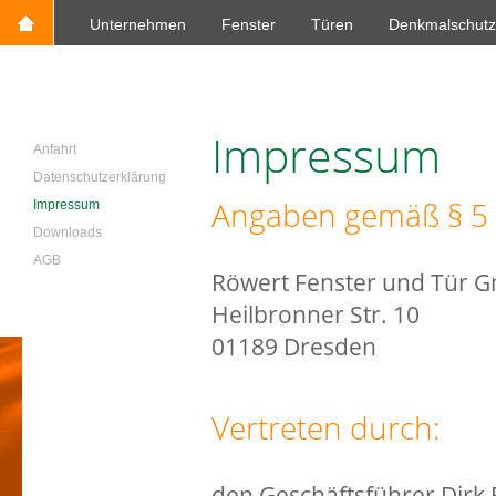
Unternehmen
Fenster
Türen
Denkmalschutz
Impressum
Anfahrt
Datenschutzerklärung
Angaben gemäß § 5
Impressum
Downloads
AGB
Röwert Fenster und Tür 
Heilbronner Str. 10
01189 Dresden
Vertreten durch:
den Geschäftsführer Dirk